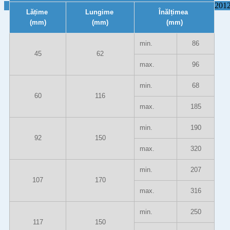
201
Lățime
Lungime
Înălțimea
(mm)
(mm)
(mm)
min.
86
45
62
max.
96
min.
68
60
116
max.
185
min.
190
92
150
max.
320
min.
207
107
170
max.
316
min.
250
117
150