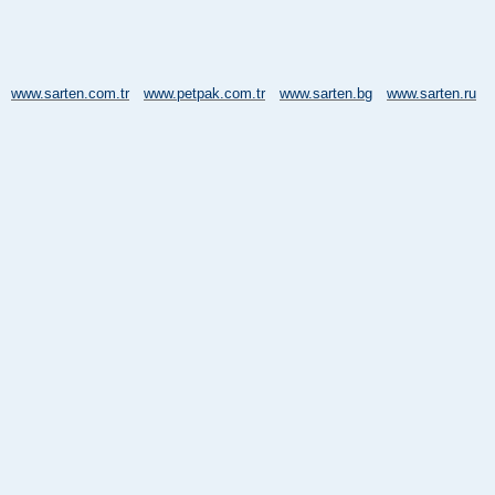
www.sarten.com.tr
www.petpak.com.tr
www.sarten.bg
www.sarten.ru