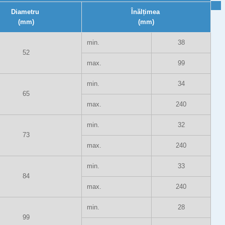
Diametru
Înălțimea
(mm)
(mm)
min.
38
52
max.
99
min.
34
65
max.
240
min.
32
73
max.
240
min.
33
84
max.
240
min.
28
99