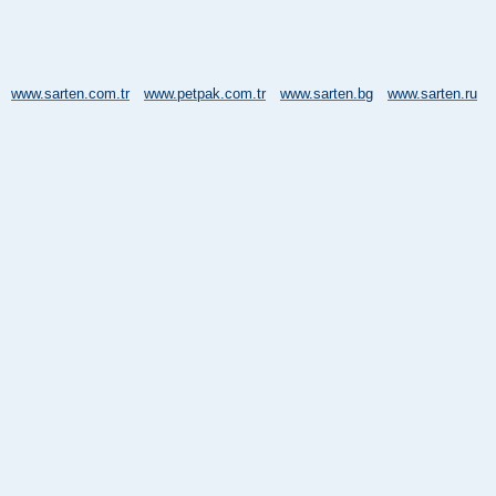
www.sarten.com.tr
www.petpak.com.tr
www.sarten.bg
www.sarten.ru